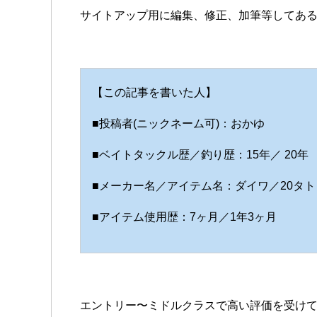
サイトアップ用に編集、修正、加筆等してあ
【この記事を書いた人】
■投稿者(ニックネーム可)：おかゆ
■ベイトタックル歴／釣り歴：15年／ 20年
■メーカー名／アイテム名：ダイワ／20タトゥー
■アイテム使用歴：7ヶ月／1年3ヶ月
エントリー〜ミドルクラスで高い評価を受けて