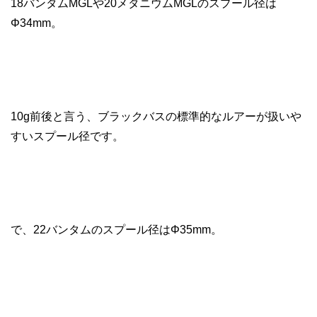
18バンタムMGLや20メタニウムMGLのスプール径は
Φ34mm。
10g前後と言う、ブラックバスの標準的なルアーが扱いや
すいスプール径です。
で、22バンタムのスプール径はΦ35mm。