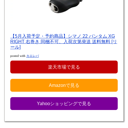
【5月入荷予定・予約商品】シマノ 22 バンタム XG
RIGHT 右巻き 同梱不可、入荷次第発送 送料無料 [リ
ール]
posted with
カエレバ
楽天市場で見る
Amazonで見る
Yahooショッピングで見る